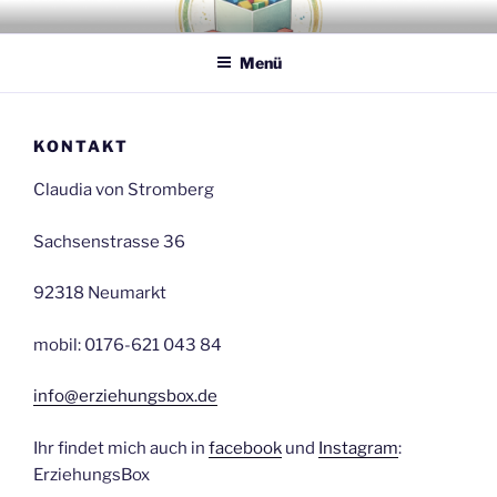
Zum
ERZIEHUNGSBOX PLUS
Für ein freies, selbstbestimmtes Lernen und Leben – für Kinder,
Inhalt
Jugendliche und Erwachsene
Menü
springen
KONTAKT
Claudia von Stromberg
Sachsenstrasse 36
92318 Neumarkt
mobil: 0176-621 043 84
info@erziehungsbox.de
Ihr findet mich auch in
facebook
und
Instagram
:
ErziehungsBox