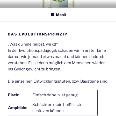
Zum
ERZIEHUNGSBOX PLUS
Für ein freies, selbstbestimmtes Lernen und Leben – für Kinder,
Inhalt
Jugendliche und Erwachsene
Menü
springen
DAS EVOLUTIONSPRINZIP
„Was du hineingibst, wirkt!“
In der Evolutionspädagogik schauen wir in erster Linie
darauf, wie jemand etwas macht und können dadurch
verstehen. Es ist dann möglich den Menschen wieder
ins Gleichgewicht zu bringen.
Die einzelnen Entwicklungsstufen, bzw. Bausteine sind:
Fisch
:
Einfach da sein ist genug
Schüchtern sein heißt sich
Amphibie
:
schützen können