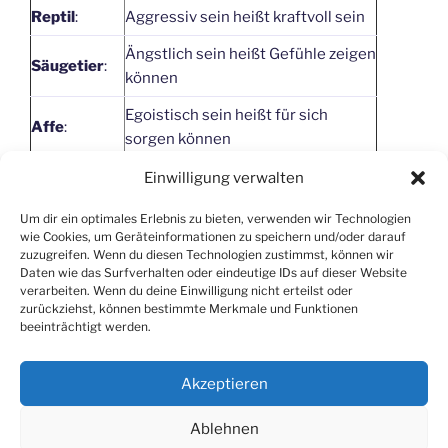
Reptil
:
Aggressiv sein heißt kraftvoll sein
Ängstlich sein heißt Gefühle zeigen
Säugetier
:
können
Egoistisch sein heißt für sich
Affe
:
sorgen können
Laut sein heißt seine Position
Einwilligung verwalten
Urmensch
:
finden
Um dir ein optimales Erlebnis zu bieten, verwenden wir Technologien
Unvollkommen sein heißt noch
wie Cookies, um Geräteinformationen zu speichern und/oder darauf
Mensch
:
zuzugreifen. Wenn du diesen Technologien zustimmst, können wir
wachsen können
Daten wie das Surfverhalten oder eindeutige IDs auf dieser Website
verarbeiten. Wenn du deine Einwilligung nicht erteilst oder
zurückziehst, können bestimmte Merkmale und Funktionen
beeinträchtigt werden.
Akzeptieren
Ablehnen