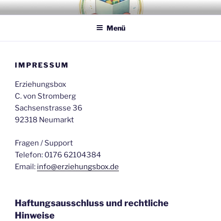
Zum
ERZIEHUNGSBOX PLUS
Für ein freies, selbstbestimmtes Lernen und Leben – für Kinder,
Inhalt
Jugendliche und Erwachsene
Menü
springen
IMPRESSUM
Erziehungsbox
C. von Stromberg
Sachsenstrasse 36
92318 Neumarkt
Fragen / Support
Telefon: 0176 62104384
Email:
info@erziehungsbox.de
Haftungsausschluss und rechtliche
Hinweise